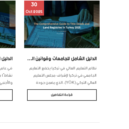
30
Oct 2025
الدليل الشامل للجامعات وقوانين التعليم وتسجيل الطلاب الأجانب في تركيا 2025
نظام التعليم العالي في تركيا يخضع التعليم
الجامعي في تركيا لإشراف مجلس التعليم
نشاطًا م
العالي التركي (YÖK)، الذي يضمن جودة
والأجنبي
البرامج الأكاديمية والاعتماد الدولي
اسطنبول،
قراءة التفاصيل
للمؤسسات التعليمية. يتكون النظام من
أصبح من 
ثلاث مراحل رئيسية: البكالوريوس (Lisans):
شاملًا ي
لمدة 4 سنوات. الماجستير (Yüksek
بطريقة 
Lisans): من سنتين إلى ثلاث سنوات.
كنت مالكً
الدكتوراه (Doktora): من ثلاث إلى خمس
يقدم لك 