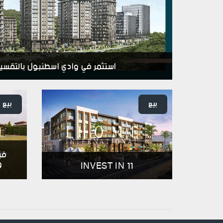
استثمر في وادي اسطنبول بالتقسي
بيع
بيع
في
و
INVEST IN 11