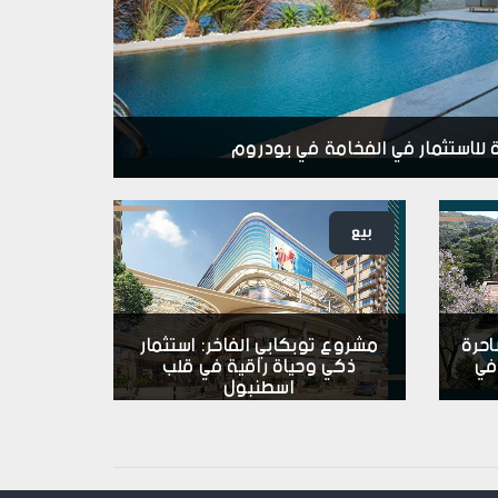
للاستثمار في الفخامة في بودروم
بيع
احرة
مشروع توبكابي الفاخر: استثمار
في
ذكي وحياة راقية في قلب
اسطنبول